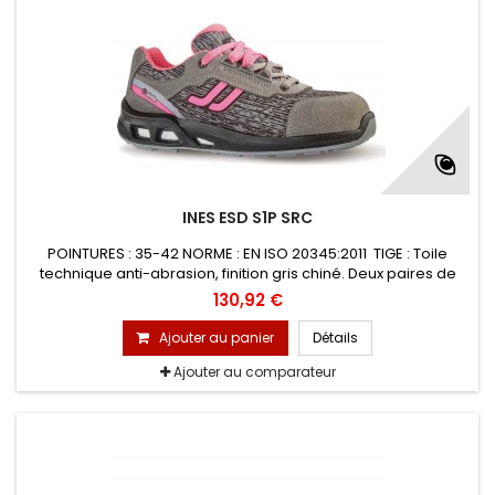
INES ESD S1P SRC
POINTURES : 35-42 NORME : EN ISO 20345:2011 TIGE : Toile
technique anti-abrasion, finition gris chiné. Deux paires de
lacets colorés interchangeables. DOUBLURE : en maille 3D, à
130,92 €
structure avéolée, améliore la ventilation périphérique du
pied et sèche rapidement EMBOUT : PREM-Alu en aluminium
Ajouter au panier
Détails
200 J
Ajouter au comparateur