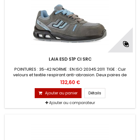
LAIA ESD S1P CI SRC
POINTURES : 35-42 NORME : EN ISO 20345:2011 TIGE : Cuir
velours et textile respirant anti-abrasion. Deux paires de
lacets colorés interchangeables. DOUBLURE : en maille 3D, à
132,60 €
structure avéolée, améliore la ventilation périphérique du
pied et sèche rapidement EMBOUT : PREM-Alu en aluminium
Ajouter au panier
Détails
200 J
Ajouter au comparateur