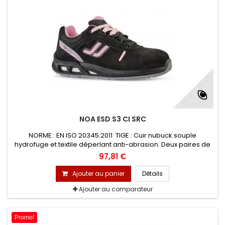
NOA ESD S3 CI SRC
NORME : EN ISO 20345:2011 TIGE : Cuir nubuck souple
hydrofuge et textile déperlant anti-abrasion. Deux paires de
lacets colorés interchangeables DOUBLURE : en maille 3D, à
97,81 €
structure avéolée, améliore la ventilation périphérique du
pied et sèche rapidement EMBOUT : PREM-Alu en aluminium
Ajouter au panier
Détails
200 J
Ajouter au comparateur
Promo!