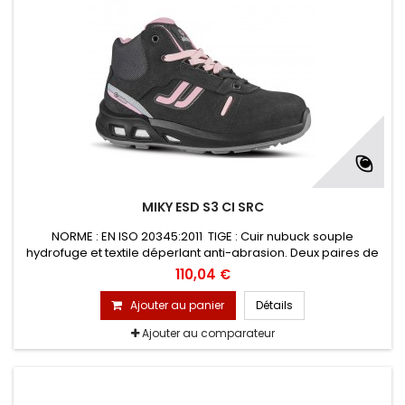
MIKY ESD S3 CI SRC
NORME : EN ISO 20345:2011 TIGE : Cuir nubuck souple
hydrofuge et textile déperlant anti-abrasion. Deux paires de
lacets colorés interchangeables DOUBLURE : en maille 3D, à
110,04 €
structure avéolée, améliore la ventilation périphérique du
pied et sèche rapidement EMBOUT : PREM-Alu en aluminium
Ajouter au panier
Détails
200 J
Ajouter au comparateur