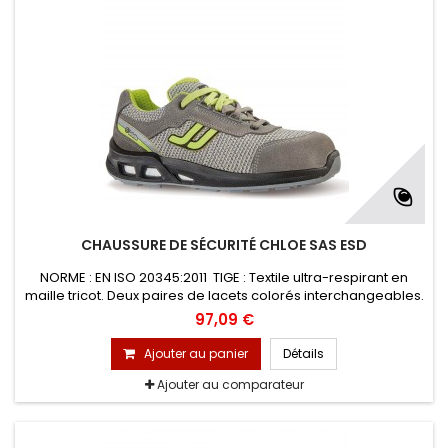
CHAUSSURE DE SÉCURITÉ CHLOE SAS ESD
NORME : EN ISO 20345:2011 TIGE : Textile ultra-respirant en
maille tricot. Deux paires de lacets colorés interchangeables.
DOUBLURE : en maille 3D, à structure avéolée, améliore la
97,09 €
ventilation périphérique du pied et sèche rapidement
EMBOUT : PREM-Alu B en aluminium 200 J
Ajouter au panier
Détails
Ajouter au comparateur