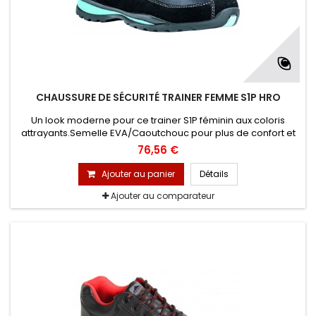
CHAUSSURE DE SÉCURITÉ TRAINER FEMME S1P HRO
Un look moderne pour ce trainer S1P féminin aux coloris
attrayants.Semelle EVA/Caoutchouc pour plus de confort et
de résistance.
76,56 €
Ajouter au panier
Détails
Ajouter au comparateur