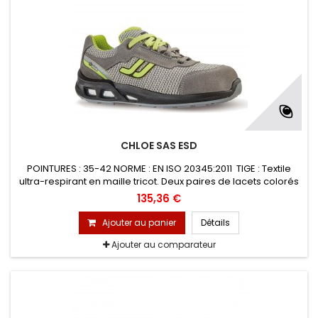
CHLOE SAS ESD
POINTURES : 35-42 NORME : EN ISO 20345:2011 TIGE : Textile
ultra-respirant en maille tricot. Deux paires de lacets colorés
interchangeables. DOUBLURE : en maille 3D, à structure
135,36 €
avéolée, améliore la ventilation périphérique du pied et
sèche rapidement EMBOUT : PREM-Alu en aluminium 200 J
Ajouter au panier
Détails
Ajouter au comparateur