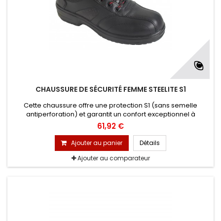
CHAUSSURE DE SÉCURITÉ FEMME STEELITE S1
Cette chaussure offre une protection S1 (sans semelle
antiperforation) et garantit un confort exceptionnel à
l'utilisatrice, même pendant de longues durées.
61,92 €
Ajouter au panier
Détails
Ajouter au comparateur