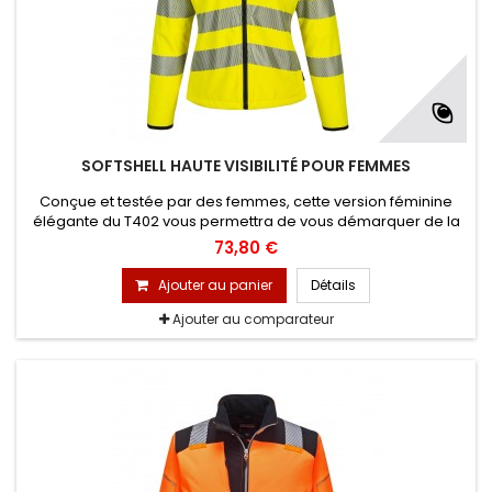
SOFTSHELL HAUTE VISIBILITÉ POUR FEMMES
Conçue et testée par des femmes, cette version féminine
élégante du T402 vous permettra de vous démarquer de la
foule. Le tissu 3 couches respirant, résistant à l'eau et coupe-
73,80 €
vent de haute qualité ainsi que de nombreuses
fonctionnalités pratiques en font une solution indispensable
Ajouter au panier
Détails
pour une gamme de professionnels.
Ajouter au comparateur