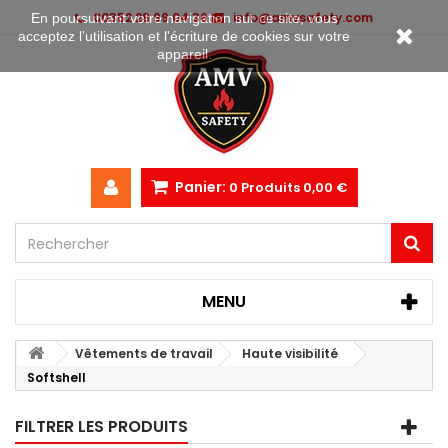
00352 28 99 04 36
info@amvsafety.com
En poursuivant votre navigation sur ce site, vous
acceptez l’utilisation et l'écriture de cookies sur votre
appareil.
Panier:
0
Produits
0,00 €
MENU
Vêtements de travail
Haute visibilité
Softshell
FILTRER LES PRODUITS