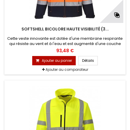
SOFTSHELL BICOLORE HAUTE VISIBILITÉ (3...
Cette veste innovante est dotée d'une membrane respirante
qui résiste au vent et à l'eau et est augmenté d'une couche
micro-polaire. Les bandes noires rendent ce modèle parfait
93,48 €
pour les environnements salissants où une protection Haute
visibilité est requise.
Ajouter au panier
Détails
Ajouter au comparateur