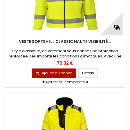
VESTE SOFTSHELL CLASSIC HAUTE VISIBILITÉ...
Style classique, ce vêtement vous donne une protection
renforcée peu importe les conditions climatiques. Avec une
poche pour téléphone mobile et boucle radio, cette veste est
76,32 €
chaude, confortable et déperlante. Le S424 est la solution
idéale pour l'extérieur.
Ajouter au panier
Détails
Ajouter au comparateur