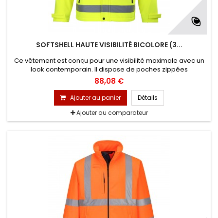
SOFTSHELL HAUTE VISIBILITÉ BICOLORE (3...
Ce vêtement est conçu pour une visibilité maximale avec un
look contemporain. Il dispose de poches zippées
imperméables et d'une fermeture sous rabat pour une
88,08 €
protection accrue. Léger, confortable et durable cette veste
est idéale pour tous les types d'environnements.
Ajouter au panier
Détails
Ajouter au comparateur