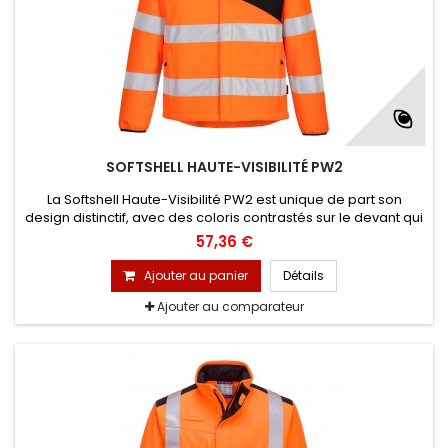
SOFTSHELL HAUTE-VISIBILITÉ PW2
La Softshell Haute-Visibilité PW2 est unique de part son
design distinctif, avec des coloris contrastés sur le devant qui
lui donnent un style contemporain. Le tissu de haute qualité à
57,36 €
deux couches, respirant, résistant à l'eau et au vent, ainsi que
de nombreuses caractéristiques pratiques, en font une
Ajouter au panier
Détails
solution incontournable pour un grand nombre de...
Ajouter au comparateur