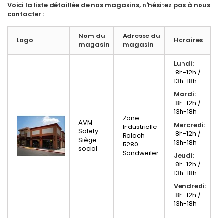
Voici la liste détaillée de nos magasins, n'hésitez pas à nous
contacter :
Nom du
Adresse du
Logo
Horaires
magasin
magasin
Lundi:
8h-12h /
13h-18h
Mardi:
8h-12h /
13h-18h
Zone
AVM
Mercredi:
Industrielle
Safety -
8h-12h /
Rolach
Siège
13h-18h
5280
social
Sandweiler
Jeudi:
8h-12h /
13h-18h
Vendredi:
8h-12h /
13h-18h