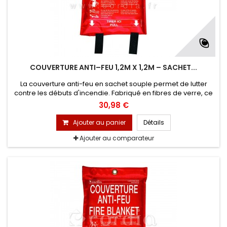
COUVERTURE ANTI–FEU 1,2M X 1,2M – SACHET...
La couverture anti-feu en sachet souple permet de lutter
contre les débuts d'incendie. Fabriqué en fibres de verre, ce
modèle propose différentes utilisations : vous pouvez la
30,98 €
placer sur un début d'incendie pour étouffer les flammes et si
c'est un de vos collaborateurs qui est touché par les flammes
Ajouter au panier
Détails
vous pouvez directement l’envelopper dedans.
Ajouter au comparateur