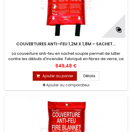
COUVERTURES ANTI–FEU 1,2M X 1,8M – SACHET...
La couverture anti-feu en sachet souple permet de lutter
contre les débuts d'incendie. Fabriqué en fibres de verre, ce
modèle propose différentes utilisations : vous pouvez la
649,48 €
placer sur un début d'incendie pour étouffer les flammes et si
c'est un de vos collaborateurs qui est touché par les flammes
Ajouter au panier
Détails
vous pouvez directement l’envelopper dedans.Lot de : 20
Ajouter au comparateur