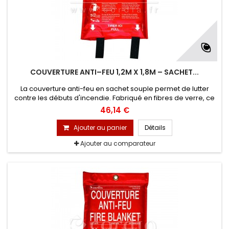
COUVERTURE ANTI–FEU 1,2M X 1,8M – SACHET...
La couverture anti-feu en sachet souple permet de lutter
contre les débuts d'incendie. Fabriqué en fibres de verre, ce
modèle propose différentes utilisations : vous pouvez la
46,14 €
placer sur un début d'incendie pour étouffer les flammes et si
c'est un de vos collaborateurs qui est touché par les flammes
Ajouter au panier
Détails
vous pouvez directement l’envelopper dedans.
Ajouter au comparateur