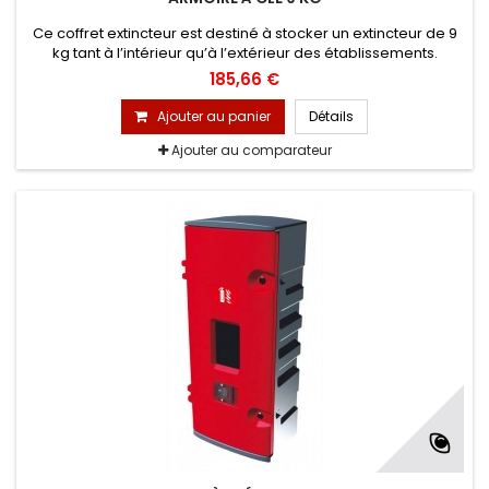
Ce coffret extincteur est destiné à stocker un extincteur de 9
kg tant à l’intérieur qu’à l’extérieur des établissements.
L'objectif premier est d’assurer la protection (en bon état) de
185,66 €
vos extincteurs et d’éviter tous chocs et vandalismes.
Ajouter au panier
Détails
Ajouter au comparateur