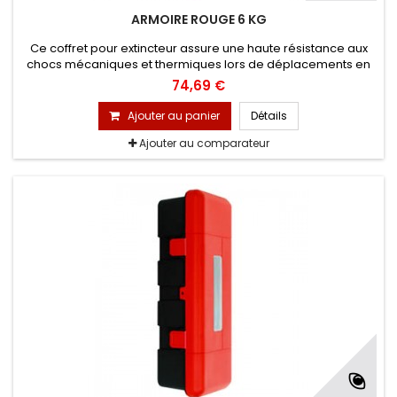
ARMOIRE ROUGE 6 KG
Ce coffret pour extincteur assure une haute résistance aux
chocs mécaniques et thermiques lors de déplacements en
transports. Ainsi, il garantit la préservation (en bon état) de
74,69 €
vos extincteurs de 6kg dans le but d’éviter le vandalisme ou
leur dégradation. Ces armoires pour extincteurs sont placées
Ajouter au panier
Détails
dans vos camions grâce à des sangles de maintien,
Ajouter au comparateur
prévues...