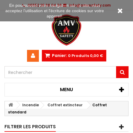
00352 28 99 04 36
info@amvsafety.com
En poursuivant votre navigation sur ce site, vous
acceptez l’utilisation et l'écriture de cookies sur votre
appareil.
Panier:
0
Produits
0,00 €
MENU
Incendie
Coffret extincteur
Coffret
standard
FILTRER LES PRODUITS