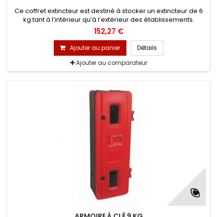
Ce coffret extincteur est destiné à stocker un extincteur de 6
kg tant à l’intérieur qu’à l’extérieur des établissements.
L'objectif premier est d’assurer la protection (en bon état) de
152,27 €
vos extincteurs et d’éviter tous chocs et vandalismes.
Ajouter au panier
Détails
Ajouter au comparateur
ARMOIRE À CLÉ 9 KG