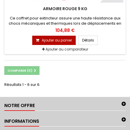
ARMOIRE ROUGE 9 KG
Ce coffret pour extincteur assure une haute résistance aux
chocs mécaniques et thermiques lors de déplacements en
transports. Ainsi, il garantit la préservation (en bon état) de
104,88 €
vos extincteurs de 9kg dans le but d’éviter le vandalisme ou
leur dégradation. Ces armoires pour extincteurs sont placées
Ajouter au panier
Détails
dans vos camions grâce à des sangles de maintien,
Ajouter au comparateur
prévues...
COMPARER (
0
)
Résultats 1 - 6 sur 6.
NOTRE OFFRE
INFORMATIONS