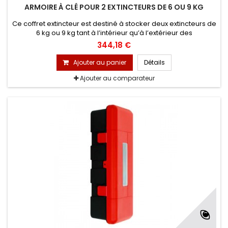
ARMOIRE À CLÉ POUR 2 EXTINCTEURS DE 6 OU 9 KG
Ce coffret extincteur est destiné à stocker deux extincteurs de
6 kg ou 9 kg tant à l’intérieur qu’à l’extérieur des
établissements. L'objectif premier est d’assurer la protection
344,18 €
(en bon état) de vos extincteurs et d’éviter tous chocs et
vandalismes.
Ajouter au panier
Détails
Ajouter au comparateur