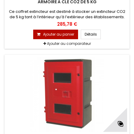
ARMOIRE À CLÉ CO2 DE 5 KG
Ce coffret extincteur est destiné à stocker un extincteur CO2
de 5 kg tant à l’intérieur qu’à l’extérieur des établissements.
L'objectif premier est d’assurer la protection (en bon état) de
285,78 €
vos extincteurs et d’éviter tous chocs et vandalismes.
Ajouter au panier
Détails
Ajouter au comparateur