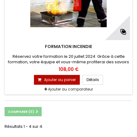
FORMATION INCENDIE
Réservez votre formation le 20 juillet 2024 Grâce à cette
formation, votre équipe et vous-même profiterai des savoirs
de nos formateurs en matière de développement du feu,
108,00 €
quels extincteurs sur quel feu, utilisation des extincteurs et des
exercices sur feu réel.
Ajouter au panier
Détails
Ajouter au comparateur
COMPARER (
0
)
Résultats 1 - 4 sur 4.