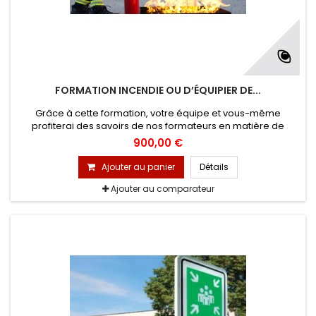
FORMATION INCENDIE OU D’ÉQUIPIER DE...
Grâce à cette formation, votre équipe et vous-même
profiterai des savoirs de nos formateurs en matière de
développement du feu, quels extincteurs sur quel feu,
900,00 €
utilisation des extincteurs et des exercices sur feu réel.
Ajouter au panier
Détails
Ajouter au comparateur