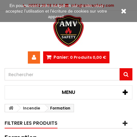
00352 28 99 04 36
info@amvsafety.com
En poursuivant votre navigation sur ce site, vous
acceptez l’utilisation et l'écriture de cookies sur votre
appareil.
Panier:
0
Produits
0,00 €
MENU
Incendie
Formation
FILTRER LES PRODUITS