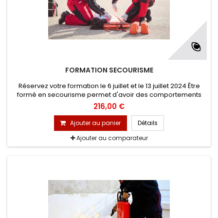
FORMATION SECOURISME
Réservez votre formation le 6 juillet et le 13 juillet 2024 Être
formé en secourisme permet d'avoir des comportements
adaptés et les bons réflexes aux différentes situations (à la
216,00 €
maison, au travail ou sur la route) et de faire face aux
situations d'urgence. La formation dure environ 5 à 8 heures
Ajouter au panier
Détails
et se déroule en plusieurs étapes.
Ajouter au comparateur