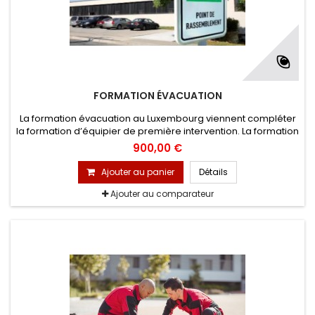
FORMATION ÉVACUATION
La formation évacuation au Luxembourg viennent compléter
la formation d’équipier de première intervention. La formation
mettra les salariés opérationnels pour assurer la sécurité de
900,00 €
tout le monde étant dans l’établissement.
Ajouter au panier
Détails
Ajouter au comparateur