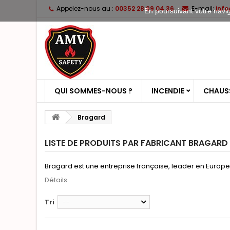
Appelez-nous au :
00352 28 99 04 36
E-mail:
inf
En poursuivant votre naviga
QUI SOMMES-NOUS ?
INCENDIE
CHAUSS
Bragard
LISTE DE PRODUITS PAR FABRICANT BRAGARD
Bragard est une entreprise française, leader en Eur
Détails
Tri
--