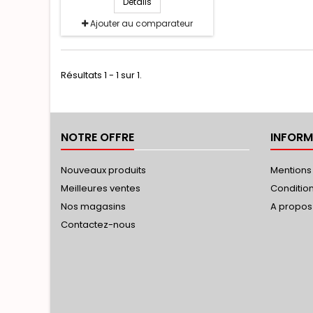
Détails
Modèle déposé. Coton PIMA
PREMIUM retors croisé.
Ajouter au comparateur
Passepoil gris Du 44 au 66
Résultats 1 - 1 sur 1.
NOTRE OFFRE
INFORM
Nouveaux produits
Mentions
Meilleures ventes
Conditions
Nos magasins
A propos
Contactez-nous