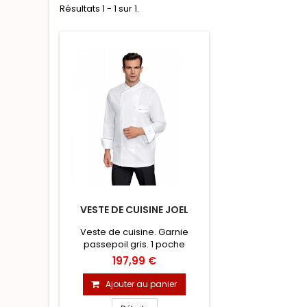
Résultats 1 - 1 sur 1.
VESTE DE CUISINE JOEL
Veste de cuisine. Garnie
passepoil gris. 1 poche
poitrine. Boutons tissu faits
197,99 €
main. Manches longues. Logo
“B” blanc brodé sur revers de
Ajouter au panier
manche gauche. Œillets
d’aération sous les bras.