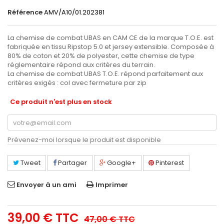
Référence
AMV/A10/01.202381
La chemise de combat UBAS en CAM CE de la marque T.O.E. est
fabriquée en tissu Ripstop 5.0 et jersey extensible. Composée à
80% de coton et 20% de polyester, cette chemise de type
réglementaire répond aux critères du terrain.
La chemise de combat UBAS T.O.E. répond parfaitement aux
critères exigés : col avec fermeture par zip
Ce produit n'est plus en stock
Prévenez-moi lorsque le produit est disponible
Tweet
Partager
Google+
Pinterest
Envoyer à un ami
Imprimer
39,00 €
TTC
47,00 €
TTC