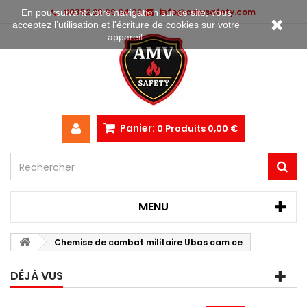
00352 28 99 04 36
info@amvsafety.com
En poursuivant votre navigation sur ce site, vous
acceptez l’utilisation et l'écriture de cookies sur votre
appareil.
Panier:
0
Produits
0,00 €
MENU
Chemise de combat militaire Ubas cam ce
DÉJÀ VUS