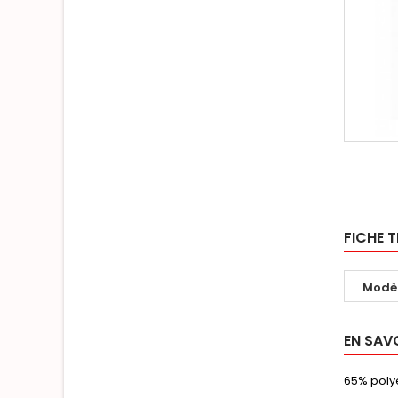
FICHE 
Modè
EN SAV
65% polye