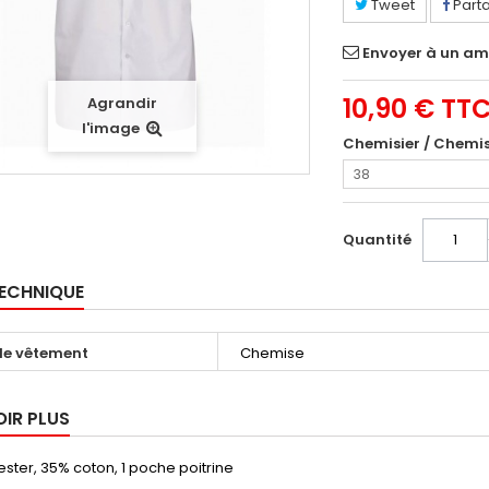
Tweet
Part
Envoyer à un am
10,90 €
TT
Agrandir
l'image
Chemisier / Chemi
38
Quantité
TECHNIQUE
le vêtement
Chemise
OIR PLUS
ster, 35% coton, 1 poche poitrine