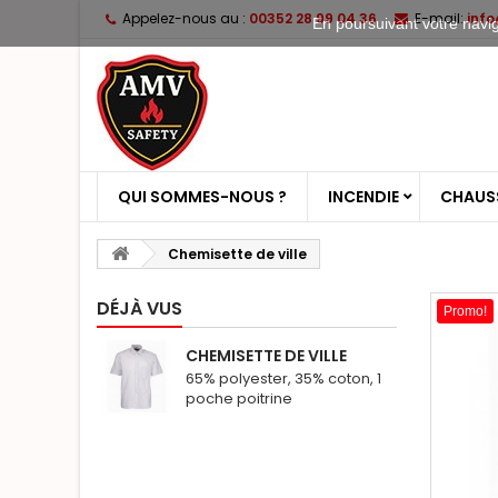
Appelez-nous au :
00352 28 99 04 36
E-mail:
inf
En poursuivant votre naviga
QUI SOMMES-NOUS ?
INCENDIE
CHAUSS
Chemisette de ville
DÉJÀ VUS
Promo!
CHEMISETTE DE VILLE
65% polyester, 35% coton, 1
poche poitrine