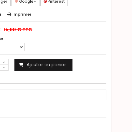
ager
Google+
Pinterest
i
Imprimer
C
15,90 €
TTC
se
Ajouter au panier