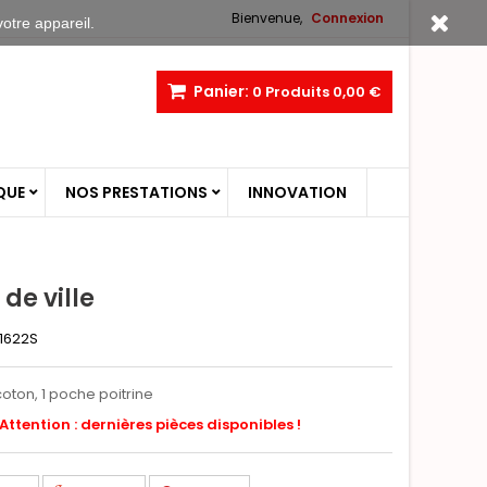
Bienvenue,
Connexion
votre appareil.
Panier:
0
Produits
0,00 €
QUE
NOS PRESTATIONS
INNOVATION
de ville
1622S
oton, 1 poche poitrine
Attention : dernières pièces disponibles !