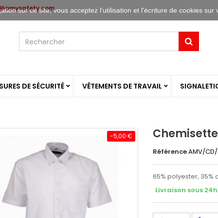
o@amvsafety.com
tion sur ce site, vous acceptez l’utilisation et l'écriture de cookies sur 
URES DE SÉCURITÉ
VÊTEMENTS DE TRAVAIL
SIGNALETI
Chemisette 
-5,00 €
Référence
AMV/CD/
65% polyester, 35% c
Livraison sous 24h