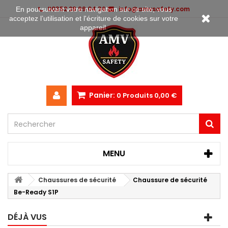
00352 28 99 04 36
info@amvsafety.com
En poursuivant votre navigation sur ce site, vous
acceptez l’utilisation et l'écriture de cookies sur votre
appareil.
Panier:
0
Produits
0,00 €
MENU
Chaussures de sécurité
Chaussure de sécurité
Be-Ready S1P
DÉJÀ VUS