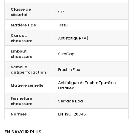
Classe de
S1P
sécurité
Matière tige
Tissu
Caract.
Antistatique (A)
chaussure
Embout
SlimCap
chaussure
Semelle
Fresh’n Flex
antiperforaction
Antifatigue AirTech + Tpu-Skin
Matière semelle
Ultraflex
Fermeture
Serrage Boa
chaussure
Normes
EN-ISO-20345
EN SAVOIR PLUS