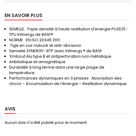
EN SAVOIR PLUS
SEMELLE :
Triple densité à haute restitution d'energie PU2D/E-
TPU Infinergy de BASF®.
NORME :
EN ISO 20345:2011
Tige en cuir nubuck et anti-abrasion
Semelle SYNERGY- BTP avec Infinergy ® de BASF
Embout Alu type B et antiperforation non métallique
Antistatique et amagnétique
Durabilité à long terme dans une large plage de
température.
Performances dynamiques en 3 phases : Absorption des
chocs – Accumulation de l’énergie – Restitution dynamique
AVIS
Aucun avis n'a été publié pour le moment.