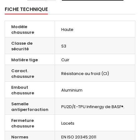
FICHE TECHNIQUE
Modèle
Haute
chaussure
Classe de
S3
sécurité
Matière tige
Cuir
Caract.
Résistance au froid (CI)
chaussure
Embout
Aluminium
chaussure
Semelle
PU2D/E-TPU Infinergy de BASF®.
antiperforaction
Fermeture
Lacets
chaussure
Normes
EN ISO 20345:2011