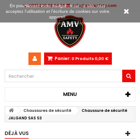
00352 28 99 04 36
info@amvsafety.com
En poursuivant votre navigation sur ce site, vous
acceptez l’utilisation et l'écriture de cookies sur votre
appareil.
Panier:
0
Produits
0,00 €
MENU
Chaussures de sécurité
Chaussure de sécurité
JALGAND SAS S3
DÉJÀ VUS