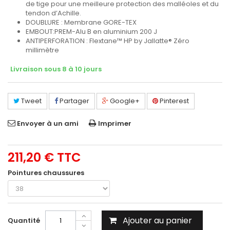
de tige pour une meilleure protection des malléoles et du
tendon d’Achille.
DOUBLURE :
Membrane GORE-TEX
EMBOUT:
PREM-Alu B en aluminium 200 J
ANTIPERFORATION :
Flextane™ HP by Jallatte® Zéro
millimètre
Livraison sous 8 à 10 jours
Tweet
Partager
Google+
Pinterest
Envoyer à un ami
Imprimer
211,20 €
TTC
Pointures chaussures
Ajouter au panier
Quantité