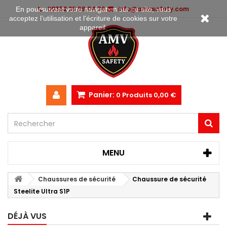
00352 28 99 04 36
info@amvsafety.com
En poursuivant votre navigation sur ce site, vous
acceptez l’utilisation et l'écriture de cookies sur votre
appareil.
Panier:
0
Produits
0,00 €
MENU
Chaussures de sécurité
Chaussure de sécurité
Steelite Ultra S1P
DÉJÀ VUS