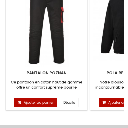
PANTALON POZNAN
POLAIRE L
Ce pantalon en coton haut de gamme
Notre blouson 
offre un confort suprême pour le
incontournable 
porteur....
S
Ajouter au panier
Détails
Ajouter au 