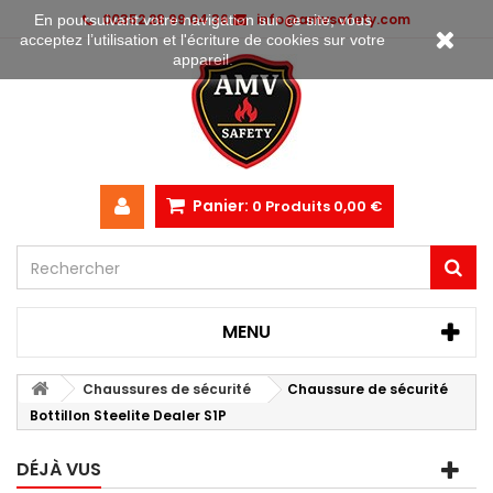
00352 28 99 04 36
info@amvsafety.com
En poursuivant votre navigation sur ce site, vous
acceptez l’utilisation et l'écriture de cookies sur votre
appareil.
Panier:
0
Produits
0,00 €
MENU
Chaussures de sécurité
Chaussure de sécurité
Bottillon Steelite Dealer S1P
DÉJÀ VUS