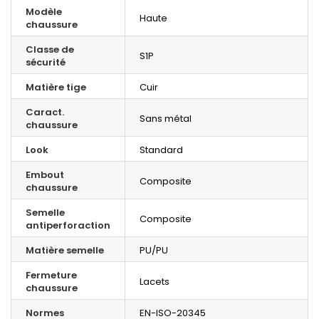
Modèle
Haute
chaussure
Classe de
S1P
sécurité
Matière tige
Cuir
Caract.
Sans métal
chaussure
Look
Standard
Embout
Composite
chaussure
Semelle
Composite
antiperforaction
Matière semelle
PU/PU
Fermeture
Lacets
chaussure
Normes
EN-ISO-20345