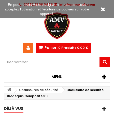
00352 28 99 04 36
info@amvsafety.com
En poursuivant votre navigation sur ce site, vous
acceptez l’utilisation et l'écriture de cookies sur votre
appareil.
Panier:
0
Produits
0,00 €
MENU
Chaussures de sécurité
Chaussure de sécurité
Brodequin Composite S1P
DÉJÀ VUS