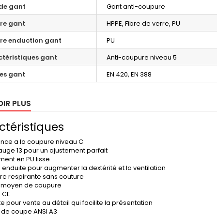
de gant
Gant anti-coupure
re gant
HPPE, Fibre de verre, PU
re enduction gant
PU
téristiques gant
Anti-coupure niveau 5
es gant
EN 420, EN 388
OIR PLUS
téristiques
ance a la coupure niveau C
jauge 13 pour un ajustement parfait
ment en PU lisse
enduite pour augmenter la dextérité et la ventilation
re respirante sans couture
 moyen de coupure
é CE
te pour vente au détail qui facilite la présentation
 de coupe ANSI A3