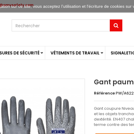
o@amvsafety.com
tion sur ce site, vous acceptez l’utilisation et l'écriture de cookies sur 
URES DE SÉCURITÉ
VÊTEMENTS DE TRAVAIL
SIGNALETI
Gant paume
Référence
PW/A622
Gant coupure Niveau
et les objets tranch
dextérité. EN407 cha
terme contre des tem