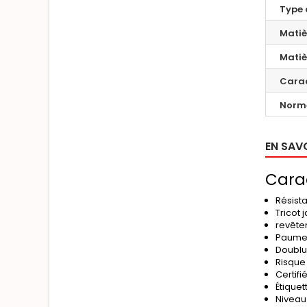
Type 
Matiè
Matiè
Carac
Norm
EN SAV
Carac
Résist
Tricot 
revête
Paume 
Doublu
Risque
Certifi
Étiquet
Niveau