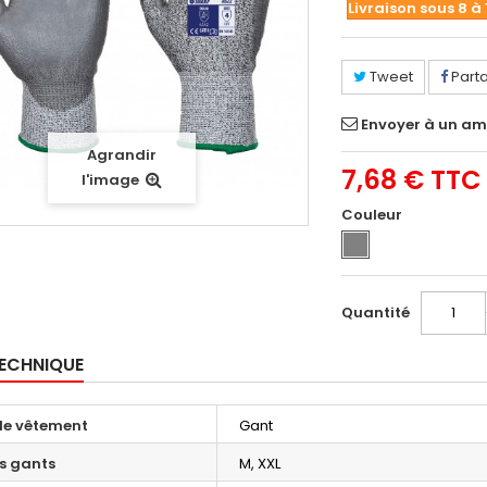
Livraison sous 8 à 
Tweet
Part
Envoyer à un am
Agrandir
7,68 €
TTC
l'image
Couleur
Quantité
TECHNIQUE
le vêtement
Gant
es gants
M, XXL