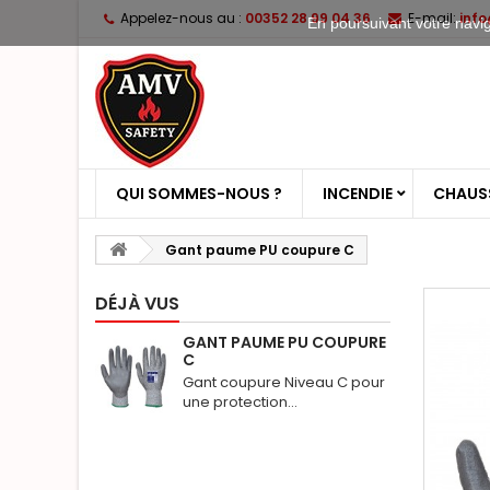
Appelez-nous au :
00352 28 99 04 36
E-mail:
inf
En poursuivant votre naviga
QUI SOMMES-NOUS ?
INCENDIE
CHAUSS
Gant paume PU coupure C
DÉJÀ VUS
GANT PAUME PU COUPURE
C
Gant coupure Niveau C pour
une protection...