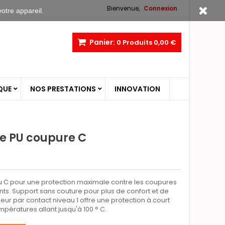
Bienvenue,
Connexion
votre appareil.
Panier:
0
Produits
0,00 €
QUE
NOS PRESTATIONS
INNOVATION
 PU coupure C
 C pour une protection maximale contre les coupures
ants. Support sans couture pour plus de confort et de
leur par contact niveau 1 offre une protection à court
pératures allant jusqu'à 100 ° C.