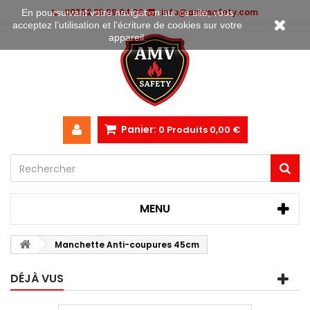
00352 28 99 04 36
info@amvsafety.com
En poursuivant votre navigation sur ce site, vous
acceptez l’utilisation et l'écriture de cookies sur votre
appareil.
Panier:
0
Produits
0,00 €
MENU
Manchette Anti-coupures 45cm
DÉJÀ VUS