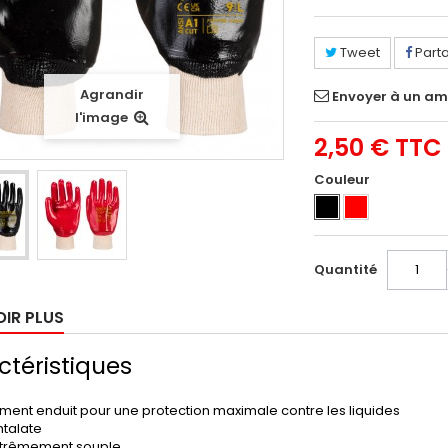
Tweet
Part
Agrandir
Envoyer à un am
l'image
2,50 €
TTC
Couleur
Quantité
OIR PLUS
téristiques
ement enduit pour une protection maximale contre les liquides
htalate
trêmement souple