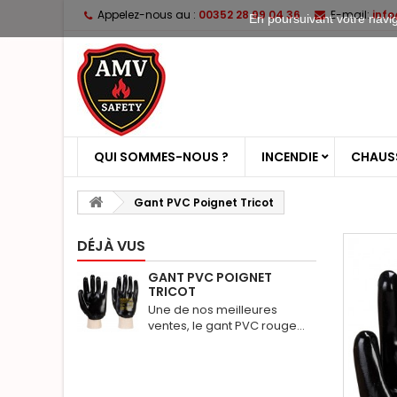
Appelez-nous au :
00352 28 99 04 36
E-mail:
inf
En poursuivant votre naviga
QUI SOMMES-NOUS ?
INCENDIE
CHAUSS
Gant PVC Poignet Tricot
DÉJÀ VUS
GANT PVC POIGNET
TRICOT
Une de nos meilleures
ventes, le gant PVC rouge...