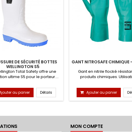
SSURE DE SÉCURITÉ BOTTES
GANT NITROSAFE CHIMIQUE - 
WELLINGTON S5
llington Total Safety offre une
Gant en nitrile flocké résista
ion ultime S5 pour le porteur....
produits chimiques. Utilisati
Ajouter au panier
Détails
Ajouter au panier
Dé
ATIONS
MON COMPTE