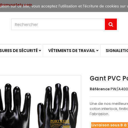
o@amvsafety.com
tion sur ce site, vous acceptez l’utilisation et l'écriture de cookies sur 
URES DE SÉCURITÉ
VÊTEMENTS DE TRAVAIL
SIGNALETI
Gant PVC Po
Référence
PW/A40
Une de nos meilleure
coton interlock, finit
l'abrasion.
Livraison sous 8 à 