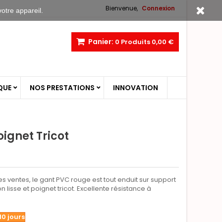
Bienvenue,
Connexion
votre appareil.
Panier:
0
Produits
0,00 €
QUE
NOS PRESTATIONS
INNOVATION
ignet Tricot
0
s ventes, le gant PVC rouge est tout enduit sur support
ion lisse et poignet tricot. Excellente résistance à
10 jours