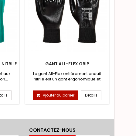
NITRILE
GANT ALL-FLEX GRIP
CASQU
nt aux
Le gant All-Flex entièrement enduit
Sans rédu
on...
nitrile est un gant ergonomique et
visière
lèger...
tails
Ajouter au panier
Détails
A
CONTACTEZ-NOUS