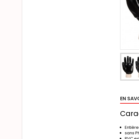
EN SAV
Carac
Entièr
sans P
PVC ex