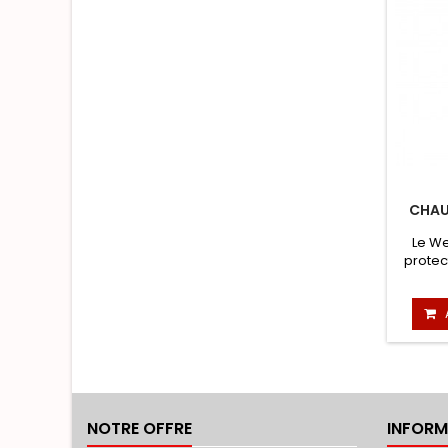
CHAU
Le We
protect
NOTRE OFFRE
INFORM