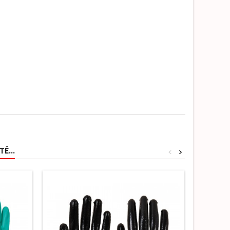
É...
<
>