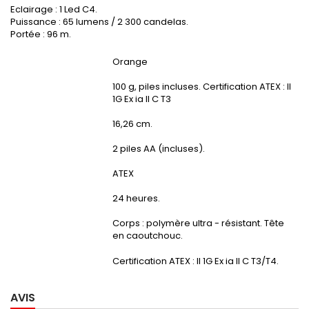
Eclairage : 1 Led C4.
Puissance : 65 lumens / 2 300 candelas.
Portée : 96 m.
Couleur
Orange
Poids
100 g, piles incluses. Certification ATEX : II
1G Ex ia II C T3
Dimensions
16,26 cm.
Alimentation
2 piles AA (incluses).
Atex
ATEX
Autonomie
24 heures.
Matière
Corps : polymère ultra - résistant. Tête
en caoutchouc.
Normes et
Certification ATEX : II 1G Ex ia II C T3/T4.
Certification
AVIS