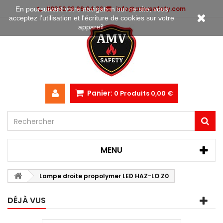
00352 28 99 04 36
info@amvsafety.com
En poursuivant votre navigation sur ce site, vous
acceptez l’utilisation et l'écriture de cookies sur votre
appareil.
Panier:
0
Produits
0,00 €
MENU
Lampe droite propolymer LED HAZ-LO Z0
DÉJÀ VUS