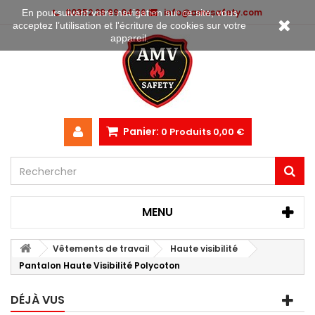
00352 28 99 04 36
info@amvsafety.com
En poursuivant votre navigation sur ce site, vous
acceptez l’utilisation et l'écriture de cookies sur votre
appareil.
Panier:
0
Produits
0,00 €
MENU
Vêtements de travail
Haute visibilité
Pantalon Haute Visibilité Polycoton
DÉJÀ VUS