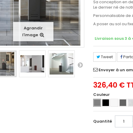
Sa conception en deux
Le dernier né de no
Personnalisable de 
A poser au sol ou fix
Agrandir
l'image
Livraison sous 3 à
Tweet
Part
Envoyer à un am
326,40 €
T
Couleur
Quantité