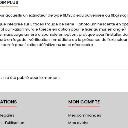
OIR PLUS
r accueillir un extincteur de type 6L/9L à eau pulvérisée ou 6kg/9K
que intégrée sur 3 faces (rouge de série – photoluminescente en opt
ol ou fixation murale (pièce en option pour le fixer au mur en angle)
 masquage arrière disponible en option : pratique pour l’installer da
uré en façade : vérification immédiate de la présence de l’extincteur
-percé pour fixation définitive au sol si nécessaire
s n'a été publié pour le moment.
ATIONS
MON COMPTE
 légales
Mes commandes
 d'utilisation
Mes avoirs