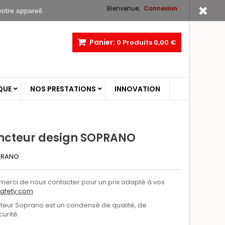
Bienvenue,
Connexion
votre appareil.
Panier:
0
Produits
0,00 €
QUE
NOS PRESTATIONS
INNOVATION
tincteur design SOPRANO
PRANO
ort, merci de nous contacter pour un prix adapté à vos
afety.com
ncteur Soprano est un condensé de qualité, de
curité.