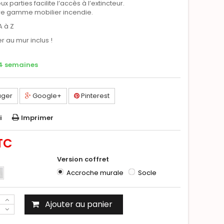
 parties facilite l’accès à l’extincteur.
tre gamme mobilier incendie.
A à Z
er au mur inclus !
 4 semaines
ager
Google+
Pinterest
i
Imprimer
TC
Version coffret
Accroche murale
Socle
Ajouter au panier