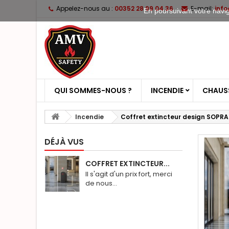
Appelez-nous au :
00352 28 99 04 36
E-mail:
inf
En poursuivant votre naviga
QUI SOMMES-NOUS ?
INCENDIE
CHAUSS
Incendie
Coffret extincteur design SOPR
DÉJÀ VUS
COFFRET EXTINCTEUR...
Il s'agit d'un prix fort, merci
de nous...