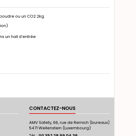
g poudre ou un CO2 2kg.
ion)
ns un hall d’entrée
CONTACTEZ-NOUS
AMV Safety, 66, rue de Remich (bureaux)
5471 Wellenstein (Luxembourg)
Tél. :
00 352 28 99 04 36