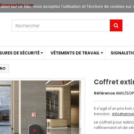
o@amvsafety.com
tion sur ce site, vous acceptez l’utilisation et l'écriture de cookies sur 
URES DE SÉCURITÉ
VÊTEMENTS DE TRAVAIL
SIGNALETI
ANO
Coffret ex
Référence
AMV/SO
Il s'agit d'un prix f
besoins :
info@amvs
Le coffret pour exti
raffinement et de sé