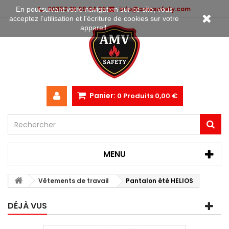
00352 28 99 04 36
info@amvsafety.com
En poursuivant votre navigation sur ce site, vous
acceptez l’utilisation et l'écriture de cookies sur votre
appareil.
Panier:
0
Produits
0,00 €
MENU
Vêtements de travail
Pantalon été HELIOS
DÉJÀ VUS