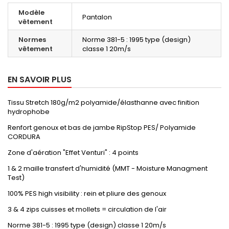
Modèle
Pantalon
vêtement
Normes
Norme 381-5 : 1995 type (design)
vêtement
classe 1 20m/s
EN SAVOIR PLUS
Tissu Stretch 180g/m2 polyamide/élasthanne avec finition
hydrophobe
Renfort genoux et bas de jambe RipStop PES/ Polyamide
CORDURA
Zone d'aération "Effet Venturi" : 4 points
1 & 2 maille transfert d'humidité (MMT - Moisture Managment
Test)
100% PES high visibility : rein et pliure des genoux
3 & 4 zips cuisses et mollets = circulation de l'air
Norme 381-5 : 1995 type (design) classe 1 20m/s