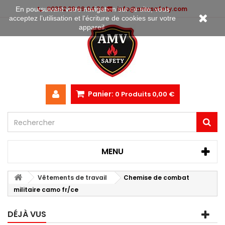
00352 28 99 04 36
info@amvsafety.com
En poursuivant votre navigation sur ce site, vous
acceptez l’utilisation et l'écriture de cookies sur votre
appareil.
Panier:
0
Produits
0,00 €
MENU
Vêtements de travail
Chemise de combat
militaire camo fr/ce
DÉJÀ VUS