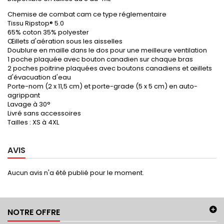
Chemise de combat cam ce type réglementaire
Tissu Ripstop® 5.0
65% coton 35% polyester
Œillets d'aération sous les aisselles
Doublure en maille dans le dos pour une meilleure ventilation
1 poche plaquée avec bouton canadien sur chaque bras
2 poches poitrine plaquées avec boutons canadiens et œillets
d'évacuation d'eau
Porte-nom (2 x 11,5 cm) et porte-grade (5 x 5 cm) en auto-
agrippant
Lavage à 30°
Livré sans accessoires
Tailles : XS à 4XL
AVIS
Aucun avis n'a été publié pour le moment.
NOTRE OFFRE