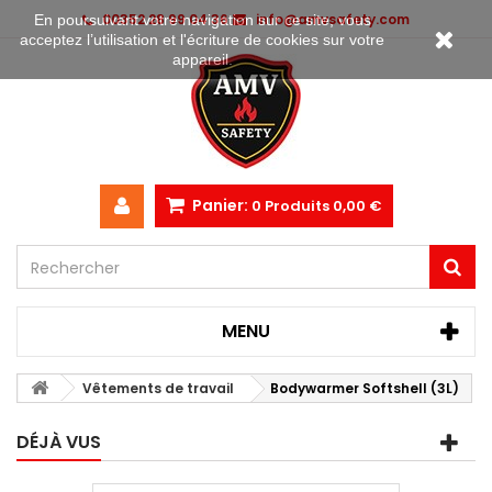
00352 28 99 04 36
info@amvsafety.com
En poursuivant votre navigation sur ce site, vous
acceptez l’utilisation et l'écriture de cookies sur votre
appareil.
Panier:
0
Produits
0,00 €
MENU
Vêtements de travail
Bodywarmer Softshell (3L)
DÉJÀ VUS