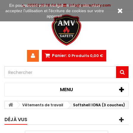
00352 28 99 04 36
info@amvsafety.com
En poursuivant votre navigation sur ce site, vous
acceptez l’utilisation et l'écriture de cookies sur votre
appareil.
Panier:
0
Produits
0,00 €
MENU
Vêtements de travail
Softshell IONA (3 couches)
DÉJÀ VUS