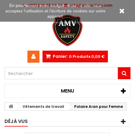
00352 28 99 04 36
info@amvsafety.com
En poursuivant votre navigation sur ce site, vous
acceptez l’utilisation et l'écriture de cookies sur votre
appareil.
Panier:
0
Produits
0,00 €
MENU
Vêtements de travail
Polaire Aran pour Femme
DÉJÀ VUS