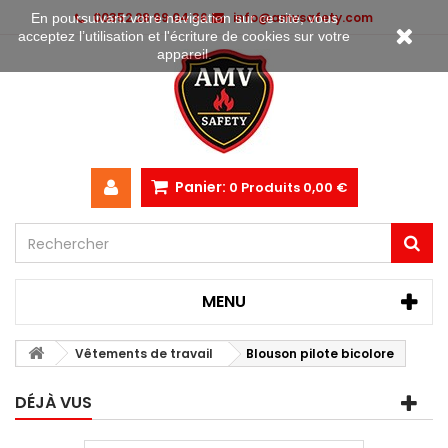
00352 28 99 04 36
info@amvsafety.com
En poursuivant votre navigation sur ce site, vous
acceptez l’utilisation et l'écriture de cookies sur votre
appareil.
Panier:
0
Produits
0,00 €
MENU
Vêtements de travail
Blouson pilote bicolore
DÉJÀ VUS