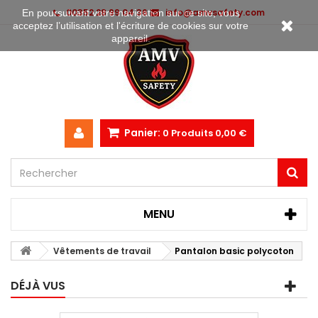
00352 28 99 04 36
info@amvsafety.com
En poursuivant votre navigation sur ce site, vous
acceptez l’utilisation et l'écriture de cookies sur votre
appareil.
Panier:
0
Produits
0,00 €
MENU
Vêtements de travail
Pantalon basic polycoton
DÉJÀ VUS