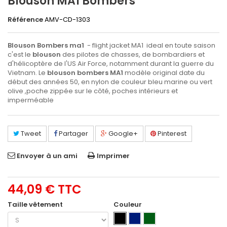
Blouson MA1 Bombers
Référence
AMV-CD-1303
Blouson Bombers
ma1
- flight jacket MA1 ideal en toute saison
c'est le
blouson
des pilotes de chasses, de bombardiers et
d'hélicoptère de l'US Air Force, notamment durant la guerre du
Vietnam. Le
blouson bombers MA1
modèle original date du
début des années 50, en nylon de couleur bleu marine ou vert
olive ,poche zippée sur le côté, poches intérieurs et
imperméable
Tweet
Partager
Google+
Pinterest
Envoyer à un ami
Imprimer
44,09 €
TTC
Taille vêtement
Couleur