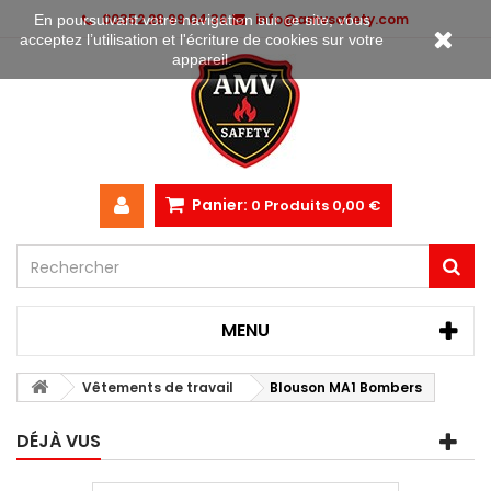
00352 28 99 04 36
info@amvsafety.com
En poursuivant votre navigation sur ce site, vous
acceptez l’utilisation et l'écriture de cookies sur votre
appareil.
Panier:
0
Produits
0,00 €
MENU
Vêtements de travail
Blouson MA1 Bombers
DÉJÀ VUS