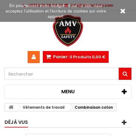
00352 28 99 04 36
info@amvsafety.com
En poursuivant votre navigation sur ce site, vous
acceptez l’utilisation et l'écriture de cookies sur votre
appareil.
Panier:
0
Produits
0,00 €
MENU
Vêtements de travail
Combinaison coton
DÉJÀ VUS