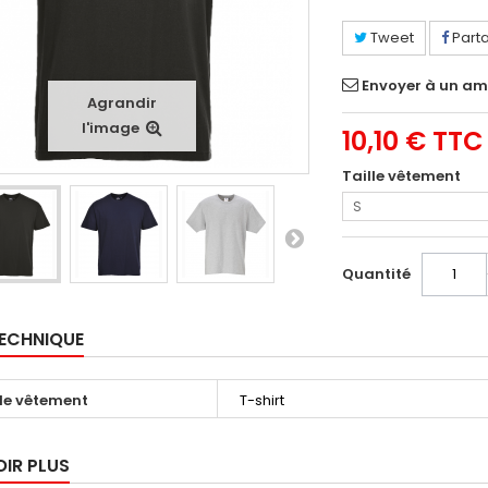
Tweet
Part
Envoyer à un am
Agrandir
l'image
10,10 €
TTC
Taille vêtement
S
Quantité
TECHNIQUE
le vêtement
T-shirt
OIR PLUS