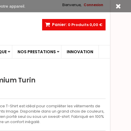
Bienvenue,
Connexion
votre appareil.
Panier:
0
Produits
0,00 €
QUE
NOS PRESTATIONS
INNOVATION
mium Turin
, ce T-Shirt est idéal pour compléter les vêtements de
ents Image. Disponible dans un grand choix de couleurs,
bien porté seul ou sous un sweat-shirt. Fabriqué en 100%
re un confort inégalé.