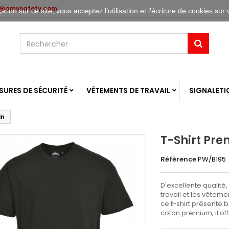
o@amvsafety.com
tion sur ce site, vous acceptez l’utilisation et l'écriture de cookies sur 
URES DE SÉCURITÉ
VÊTEMENTS DE TRAVAIL
SIGNALETI
in
T-Shirt Pre
Référence
PW/B195
D'excellente qualité
travail et les vêtem
ce t-shirt présente 
coton premium, il off