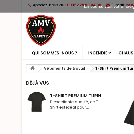
Appelez-nous au :
00352 28 99 04 36
E-mail:
inf
En poursuivant votre naviga
QUI SOMMES-NOUS ?
INCENDIE
CHAUSS
Vêtements de travail
T-Shirt Premium Tur
DÉJÀ VUS
T-SHIRT PREMIUM TURIN
D'excellente qualité, ce T-
Shirt est idéal pour...