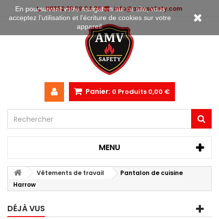
00352 28 99 04 36
info@amvsafety.com
En poursuivant votre navigation sur ce site, vous
acceptez l’utilisation et l'écriture de cookies sur votre
appareil.
Panier:
0
Produits
0,00 €
MENU
Vêtements de travail
Pantalon de cuisine
Harrow
DÉJÀ VUS