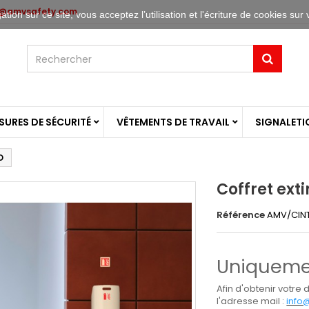
o@amvsafety.com
tion sur ce site, vous acceptez l’utilisation et l'écriture de cookies sur 
URES DE SÉCURITÉ
VÊTEMENTS DE TRAVAIL
SIGNALETI
O
Coffret ext
Référence
AMV/CIN
Uniquemen
Afin d'obtenir votre
l'adresse mail :
info