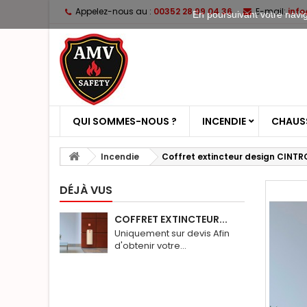
Appelez-nous au :
00352 28 99 04 36
E-mail:
inf
En poursuivant votre naviga
QUI SOMMES-NOUS ?
INCENDIE
CHAUSS
Incendie
Coffret extincteur design CINTR
DÉJÀ VUS
COFFRET EXTINCTEUR...
Uniquement sur devis Afin
d'obtenir votre...