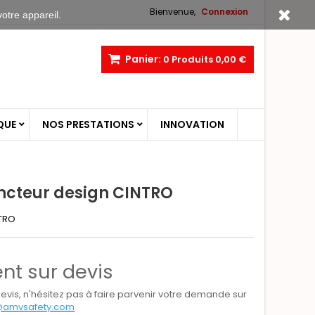
Bienvenue,
Connexion
votre appareil.
Panier:
0
Produits
0,00 €
QUE
NOS PRESTATIONS
INNOVATION
incteur design CINTRO
TRO
t sur devis
 devis, n'hésitez pas à faire parvenir votre demande sur
@amvsafety.com